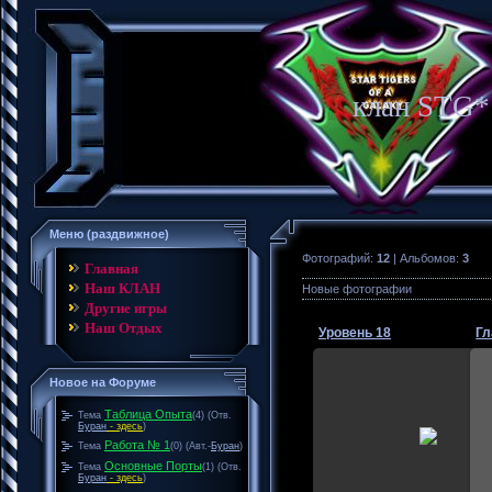
клан STG* 
Меню (раздвижное)
Фотографий:
12
| Альбомов:
3
Главная
Наш КЛАН
Новые фотографии
Другие игры
Наш Отдых
Уровень 18
Гл
Новое на Форуме
2016/01/02
Таблица Опыта
Тема
(4)
(Отв.
Буран
- здесь
)
Глава получил 18 уровень, а 
11 уровень. Ура !!!
Работа № 1
Тема
(0)
(Авт.-
Буран
)
Основные Порты
Тема
(1)
(Отв.
Буран
Буран
- здесь
)