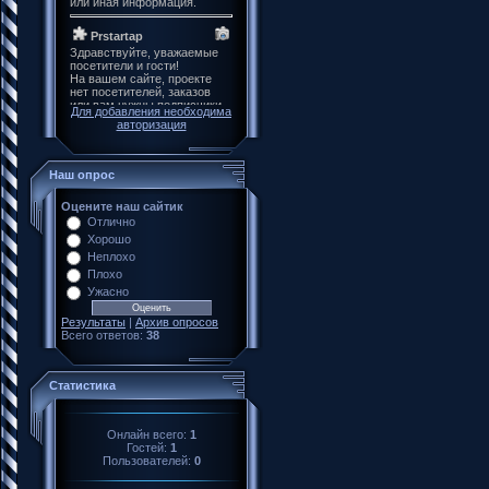
Для добавления необходима
авторизация
Наш опрос
Оцените наш сайтик
Отлично
Хорошо
Неплохо
Плохо
Ужасно
Результаты
|
Архив опросов
Всего ответов:
38
Статистика
Онлайн всего:
1
Гостей:
1
Пользователей:
0