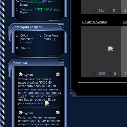
порт ЗЕТТА
Тема
(0)
(Авт.-
Буран
)
порт ЭПСИЛОН
Тема
(0)
(Авт.-
426
0
0.
Буран
)
Закат в океане
Бе
Категории раздела
Обои
Семейное
рабочего
фото
[0]
2010/11/18
стола
[4]
Очень красивый закат 
Клан
[8]
океанском берегу
Буран
Мини-чат
1529
0
5