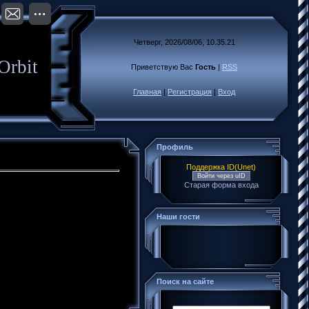
Четверг, 2026/08/06, 10.35.21
Orbit
Приветствую Вас
Гость
|
RSS
Главная
|
Регистрация
|
Вход
Профиль
Поддержка ID(Unet)
Войти через uID
Старая форма входа
Наши гости
Поиск на сайте