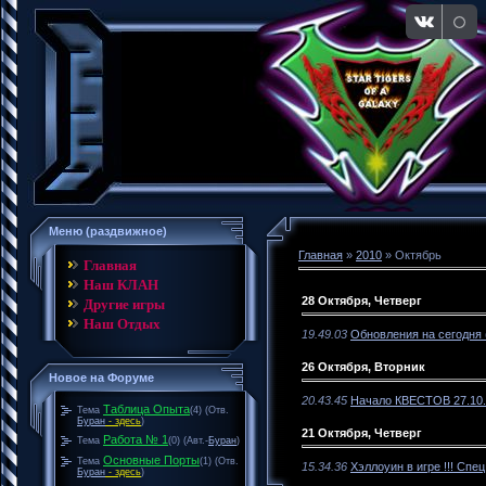
Меню (раздвижное)
Главная
»
2010
»
Октябрь
Главная
Наш КЛАН
28 Октября, Четверг
Другие игры
Наш Отдых
19.49.03
Обновления на сегодня 
26 Октября, Вторник
Новое на Форуме
20.43.45
Начало КВЕСТОВ 27.10.2
Таблица Опыта
Тема
(4)
(Отв.
Буран
- здесь
)
21 Октября, Четверг
Работа № 1
Тема
(0)
(Авт.-
Буран
)
Основные Порты
Тема
(1)
(Отв.
15.34.36
Хэллоуин в игре !!! Спе
Буран
- здесь
)