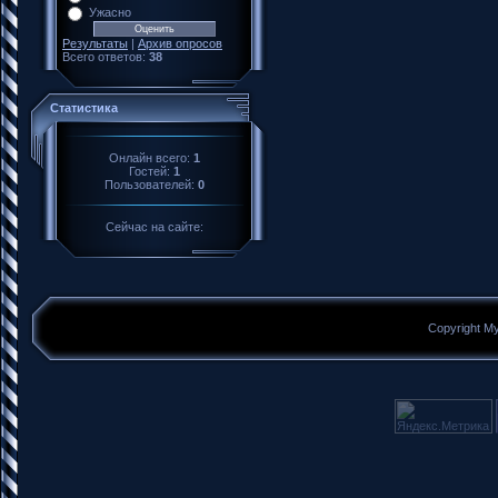
Ужасно
Результаты
|
Архив опросов
Всего ответов:
38
Статистика
Онлайн всего:
1
Гостей:
1
Пользователей:
0
Сейчас на сайте:
Copyright M