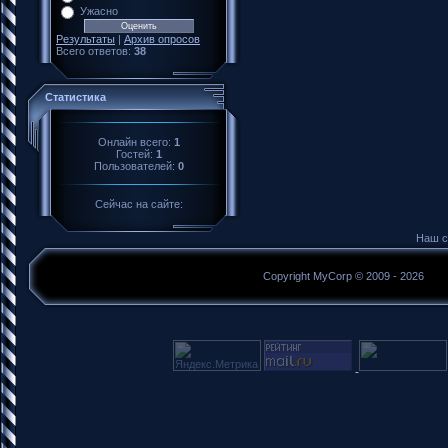
Ужасно
Результаты
|
Архив опросов
Всего ответов:
38
Статистика
Онлайн всего:
1
Гостей:
1
Пользователей:
0
Сейчас на сайте:
Наш с
Copyright MyCorp © 2009 - 2026