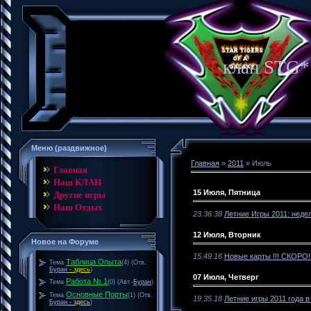
клан STG* 
Меню (раздвижное)
Главная
»
2011
»
Июль
Главная
Наш КЛАН
15 Июля, Пятница
Другие игры
Наш Отдых
23.36.38
Летние Игры 2011: неде
12 Июля, Вторник
Новое на Форуме
15.49.16
Новые карты !!! СКОРО!!
Таблица Опыта
Тема
(4)
(Отв.
Буран
- здесь
)
07 Июля, Четверг
Работа № 1
Тема
(0)
(Авт.-
Буран
)
Основные Порты
Тема
(1)
(Отв.
19.35.18
Летние игры 2011 года в
Буран
- здесь
)