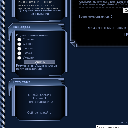
Спейсбол
,
Летние игры
,
Team-Deathma
Коллекционная акция
,
darkorbit
|
Рейтин
Для добавления необходима
авторизация
Всего комментариев
:
0
Наш опрос
Добавлять комментарии и с
[
Р
Оцените наш сайтик
Отлично
Хорошо
Неплохо
Плохо
Ужасно
Результаты
|
Архив опросов
Всего ответов:
38
Статистика
Онлайн всего:
1
Гостей:
1
Пользователей:
0
Сейчас на сайте:
Наш с