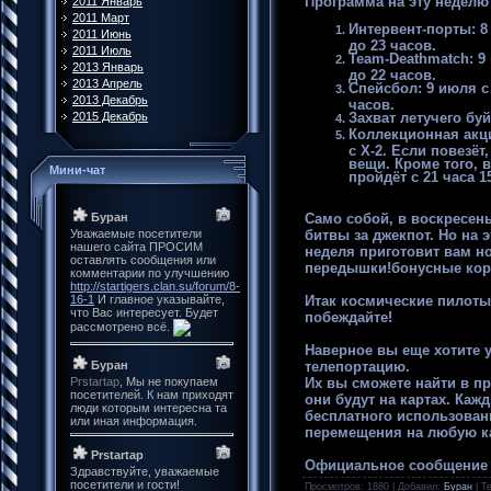
Программа на эту неделю
2011 Январь
2011 Март
Интервент-порты: 8 
2011 Июнь
до 23 часов.
2011 Июль
Team-Deathmatch: 9 
2013 Январь
до 22 часов.
2013 Апрель
Спейсбол: 9 июля с 
2013 Декабрь
часов.
2015 Декабрь
Захват летучего буй
Коллекционная акци
с X-2. Если повезё
вещи. Кроме того, 
Мини-чат
пройдёт с 21 часа 1
Само собой, в воскресен
битвы за джекпот. Но на 
неделя приготовит вам 
передышки!бонусные кор
Итак космические пилоты,
побеждайте!
Наверное вы еще хотите у
телепортацию.
Их вы сможете найти в п
они будут на картах. Каж
бесплатного использован
перемещения на любую ка
Официальное сообщение
Просмотров
: 1880 |
Добавил
:
Буран
|
Те