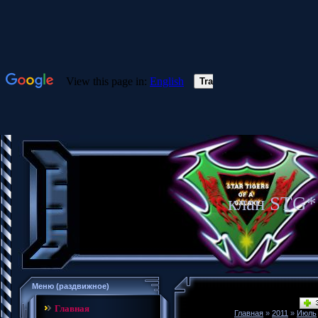
клан STG* 
Меню (раздвижное)
Главная
Главная
»
2011
»
Июль