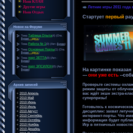
Наш КЛАН
Другие игры
Летние игры 2011 года 
Наш Отдых
Стартует
первый
рау
Новое на Форуме
Таблица Опыта
Тема
(4)
(Отв.
Буран
- здесь
)
Работа № 1
Тема
(0)
(Авт.-
Буран
)
Основные Порты
Тема
(1)
(Отв.
Буран
- здесь
)
порт ЗЕТТА
Тема
(0)
(Авт.-
Буран
)
порт ЭПСИЛОН
Тема
(0)
(Авт.-
На картинке показан 
Буран
)
---
они уже есть
--соб
Проверьте системы охлаж
Архив записей
режим защиты от облучен
вас ждёт экшн экстра-кл
2010 Апрель
суперпризы!
2010 Май
2010 Июнь
Готовьтесь к космическо
2010 Июль
дисциплин: захват летуче
2010 Август
интервент-порты. Что име
2010 Сентябрь
информация будет публик
2010 Октябрь
Игр в пятничных новостя
2010 Ноябрь
2010 Декабрь