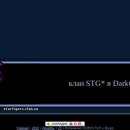
клан STG* в Dark
Главная
»
2010
»
Декабрь
»
23
» Всемирная НОВОСТЬ!!! о Skype