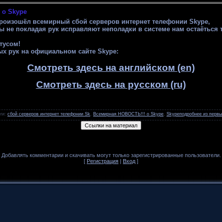
 о Skype
 произошёл всемирный сбой серверов интернет телефонии Skype,
 не покладая рук исправляют неполадки в системе нам остаёться 
тусом!
ых рук на официальном сайте
Skype
:
Смотреть здесь на английском (en)
Смотреть здесь на русском (ru)
ги
:
сбой серверов интернет телефонии Sk
,
Всемирная НОВОСТЬ!!! о Skype
,
Skypeподробнее из первы
Добавлять комментарии и скачивать могут только зарегистрированные пользователи.
[
Регистрация
|
Вход
]