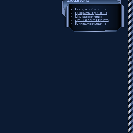
Друзья сайта
Все для веб-мастера
Программы для всех
Мир развлечений
Лучшие сайты Рунета
Кулинарные рецепты