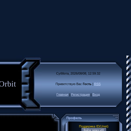
Суббота, 2026/08/08, 12.59.32
Orbit
Приветствую Вас
Гость
|
RSS
Главная
|
Регистрация
|
Вход
Профиль
Поддержка ID(Unet)
Войти через uID