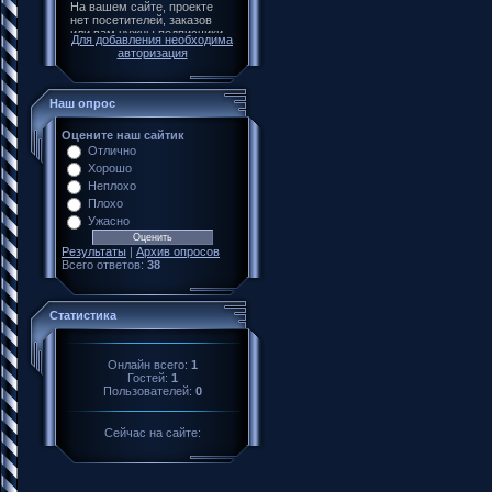
Для добавления необходима
авторизация
Наш опрос
Оцените наш сайтик
Отлично
Хорошо
Неплохо
Плохо
Ужасно
Результаты
|
Архив опросов
Всего ответов:
38
Статистика
Онлайн всего:
1
Гостей:
1
Пользователей:
0
Сейчас на сайте: