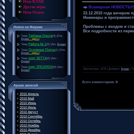
Наш КЛАН
Другие игры
Всемирная НОВОСТЬ!!!
Наш Отдых
22.12.2010 года вечером
Инженеры и программисты
Проблемы с входом и ста
Новое на Форуме
Все подробности из перв
Таблица Опыта
Тема
(4)
(Отв.
Буран
- здесь
)
Работа № 1
Тема
(0)
(Авт.-
Буран
)
Основные Порты
Тема
(1)
(Отв.
Буран
- здесь
)
порт ЗЕТТА
Тема
(0)
(Авт.-
Буран
)
порт ЭПСИЛОН
Тема
(0)
(Авт.-
Просмотров
: 1078 |
Добавил
:
Буран
|
Те
Буран
)
Всего комментариев
:
0
Архив записей
2010 Апрель
2010 Май
2010 Июнь
2010 Июль
2010 Август
2010 Сентябрь
2010 Октябрь
2010 Ноябрь
2010 Декабрь