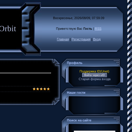
Воскресенье, 2026/08/09, 07.59.09
Orbit
Приветствую Вас
Гость
|
RSS
Главная
|
Регистрация
|
Вход
Профиль
Поддержка ID(Unet)
Войти через uID
Старая форма входа
Наши гости
Поиск на сайте