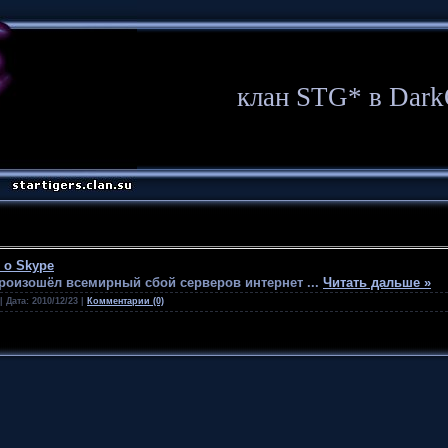
клан STG* в Dark
 о Skype
 произошёл всемирный сбой серверов интернет
...
Читать дальше »
| Дата:
2010/12/23
|
Комментарии (0)